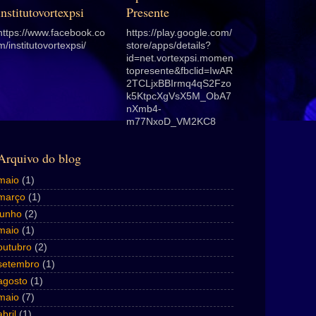
institutovortexpsi
Presente
https://www.facebook.co
https://play.google.com/
m/institutovortexpsi/
store/apps/details?
id=net.vortexpsi.momen
topresente&fbclid=IwAR
2TCLjxBBIrmq4qS2Fzo
k5KtpcXgVsX5M_ObA7
nXmb4-
m77NxoD_VM2KC8
Arquivo do blog
maio
(1)
março
(1)
junho
(2)
maio
(1)
outubro
(2)
setembro
(1)
agosto
(1)
maio
(7)
abril
(1)