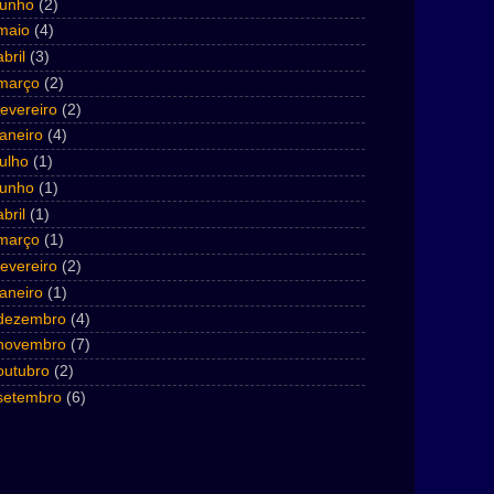
junho
(2)
maio
(4)
abril
(3)
março
(2)
fevereiro
(2)
janeiro
(4)
julho
(1)
junho
(1)
abril
(1)
março
(1)
fevereiro
(2)
janeiro
(1)
dezembro
(4)
novembro
(7)
outubro
(2)
setembro
(6)