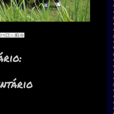
rio:
ntário