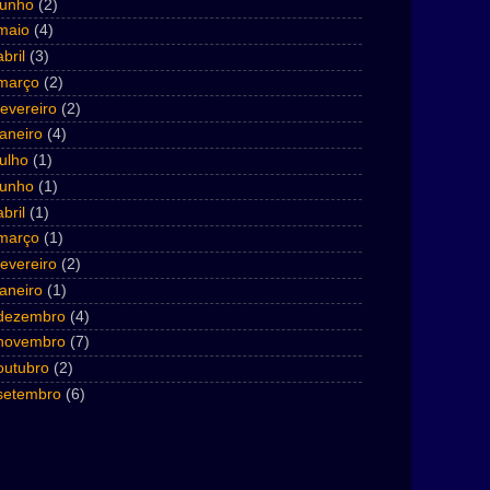
junho
(2)
maio
(4)
abril
(3)
março
(2)
fevereiro
(2)
janeiro
(4)
julho
(1)
junho
(1)
abril
(1)
março
(1)
fevereiro
(2)
janeiro
(1)
dezembro
(4)
novembro
(7)
outubro
(2)
setembro
(6)