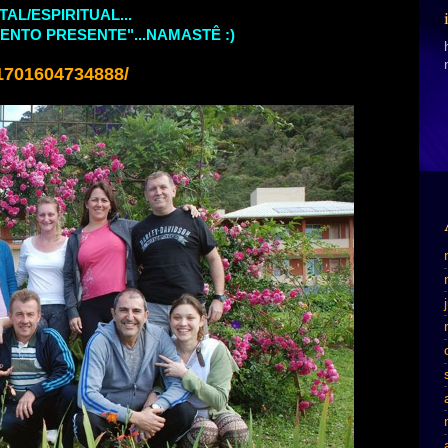
L/ESPIRITUAL...
NTO PRESENTE"...NAMASTÊ :)
1701604734888/