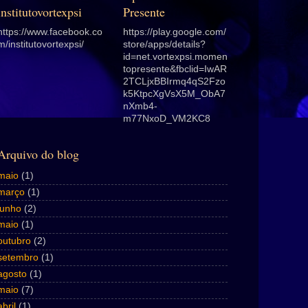
institutovortexpsi
Presente
https://www.facebook.co
https://play.google.com/
m/institutovortexpsi/
store/apps/details?
id=net.vortexpsi.momen
topresente&fbclid=IwAR
2TCLjxBBIrmq4qS2Fzo
k5KtpcXgVsX5M_ObA7
nXmb4-
m77NxoD_VM2KC8
Arquivo do blog
maio
(1)
março
(1)
junho
(2)
maio
(1)
outubro
(2)
setembro
(1)
agosto
(1)
maio
(7)
abril
(1)