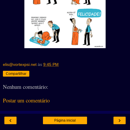
elis@vortexpsi.net
às
9:45 PM
Compartilhar
Nenhum comentário:
Postar um comentário
‹
›
Página inicial