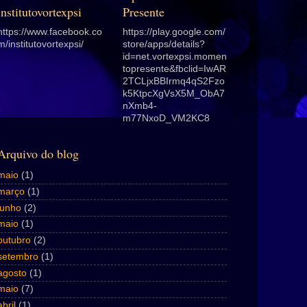
institutovortexpsi
Presente
https://www.facebook.co
https://play.google.com/
m/institutovortexpsi/
store/apps/details?
id=net.vortexpsi.momen
topresente&fbclid=IwAR
2TCLjxBBIrmq4qS2Fzo
k5KtpcXgVsX5M_ObA7
nXmb4-
m77NxoD_VM2KC8
Arquivo do blog
maio
(1)
março
(1)
junho
(2)
maio
(1)
outubro
(2)
setembro
(1)
agosto
(1)
maio
(7)
abril
(1)