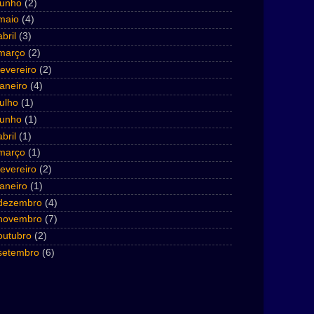
junho
(2)
maio
(4)
abril
(3)
março
(2)
fevereiro
(2)
janeiro
(4)
julho
(1)
junho
(1)
abril
(1)
março
(1)
fevereiro
(2)
janeiro
(1)
dezembro
(4)
novembro
(7)
outubro
(2)
setembro
(6)