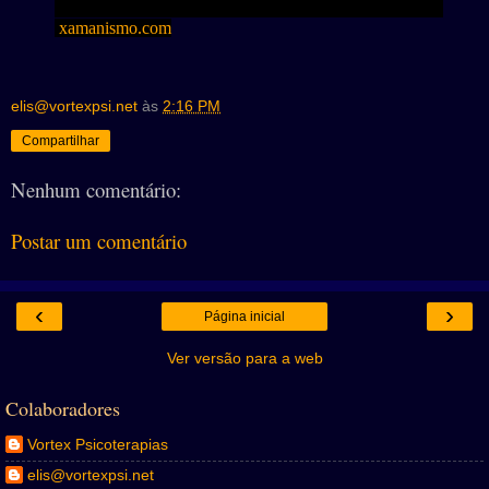
xamanismo.com
elis@vortexpsi.net
às
2:16 PM
Compartilhar
Nenhum comentário:
Postar um comentário
‹
›
Página inicial
Ver versão para a web
Colaboradores
Vortex Psicoterapias
elis@vortexpsi.net