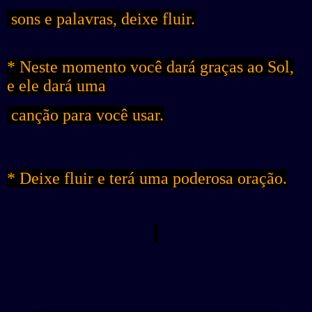
sons e palavras, deixe fluir.
* Neste momento você dará graças ao Sol,
e ele dará uma
canção para você usar.
* Deixe fluir e terá uma poderosa oração.